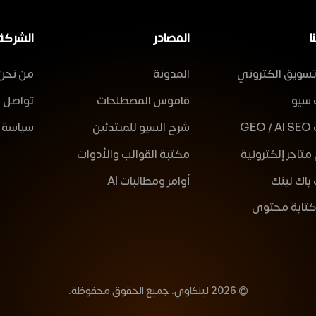
ا
المصادر
الشركة
سويق الكتروني
المدونة
من نحن
 سيو
قاموس المصطلحات
تواصل م
GE
شرح السيو للمبتدئين
سياسة 
تاجر إلكترونية
مكتبة القوالب والأدوات
باك لينك
أوامر ومطالبات AI
تابة محتوى
© 2026 لينكاوي. جميع الحقوق محفوظة.