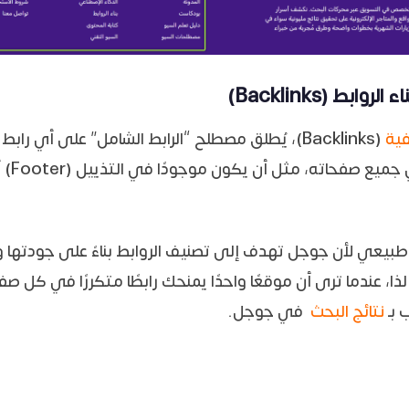
بط (Backlinks)
فية
(Backlinks)، يُطلق مصطلح “الرابط الشامل” على أي ر
ويب آخر 
طبيعي لأن جوجل تهدف إلى تصنيف الروابط بناءً على جودتها 
ا، عندما ترى أن موقعًا واحدًا يمنحك رابطًا متكررًا في كل صف
 بـ
نتائج البحث
في جوجل.