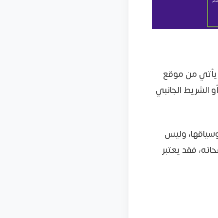
ابط يأتي من موقع
ويظهر في جميع صفحاته، مثل أن يكون موجودًا في التذييل (Footer) أو الشريط الجانبي
وسياقها، وليس
حاته، فقد يعتبر